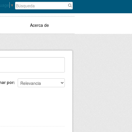
guage
▼
Acerca de
nar por