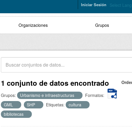
Iniciar Sesión
Select Lan
Organizaciones
Grupos
1 conjunto de datos encontrado
Orde
Grupos:
Urbanismo e infraestructuras
Formatos:
GML
SHP
Etiquetas:
cultura
bibliotecas