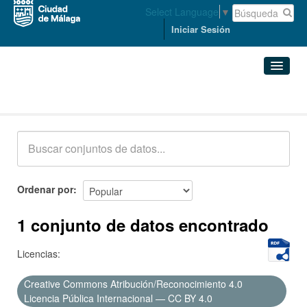
Select Language
▼
Iniciar Sesión
Conjuntos de datos
Conjuntos de datos
Organizaciones
Grupos
Ordenar por
Acerca de
1 conjunto de datos encontrado
Licencias:
Creative Commons Atribución/Reconocimiento 4.0
Licencia Pública Internacional — CC BY 4.0