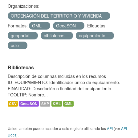
Organizaciones:
ORDENACIÓN DEL TERRITORIO Y VIVIENDA
Formatos:
GML
GeoJSON
Etiquetas:
geoportal
bibliotecas
equipamiento
ocio
Bibliotecas
Descripción de columnas incluidas en los recursos
ID_EQUIPAMIENTO: Identificador único de equipamiento.
FINALIDAD: Descripción o finalidad del equipamiento.
TOOLTIP: Nombre...
CSV
GeoJSON
SHP
KML
GML
Usted también puede acceder a este registro utilizando los
API
(ver
API
Docs
).