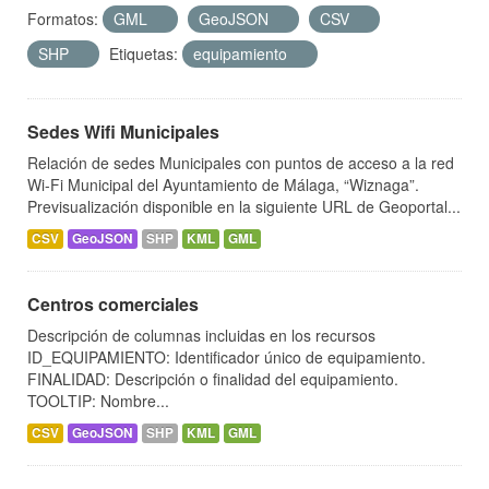
Formatos:
GML
GeoJSON
CSV
SHP
Etiquetas:
equipamiento
Sedes Wifi Municipales
Relación de sedes Municipales con puntos de acceso a la red
Wi-Fi Municipal del Ayuntamiento de Málaga, “Wiznaga”.
Previsualización disponible en la siguiente URL de Geoportal...
CSV
GeoJSON
SHP
KML
GML
Centros comerciales
Descripción de columnas incluidas en los recursos
ID_EQUIPAMIENTO: Identificador único de equipamiento.
FINALIDAD: Descripción o finalidad del equipamiento.
TOOLTIP: Nombre...
CSV
GeoJSON
SHP
KML
GML