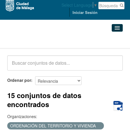
Select Language
▼
Iniciar Sesión
Conjuntos de datos
Conjuntos de datos
Organizaciones
Grupos
Ordenar por
Acerca de
15 conjuntos de datos
encontrados
Organizaciones:
ORDENACIÓN DEL TERRITORIO Y VIVIENDA