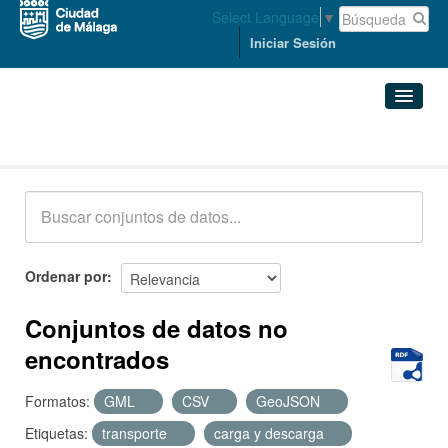
Select Language
▼
Iniciar Sesión
Conjuntos de datos
Conjuntos de datos
Organizaciones
Grupos
Ordenar por
Acerca de
Conjuntos de datos no
encontrados
Formatos:
GML
CSV
GeoJSON
Etiquetas:
transporte
carga y descarga