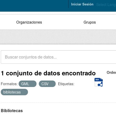
Iniciar Sesión
Select Lan
Organizaciones
Grupos
1 conjunto de datos encontrado
Orde
Formatos:
GML
CSV
Etiquetas:
bibliotecas
Bibliotecas