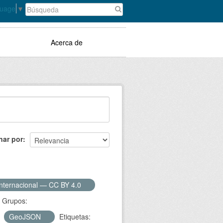
guage
▼
Acerca de
nar por
Internacional — CC BY 4.0
Grupos:
GeoJSON
Etiquetas: