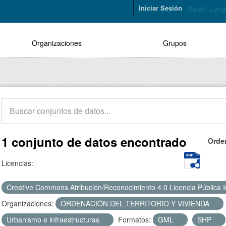
Iniciar Sesión
Select Lan
Organizaciones
Grupos
1 conjunto de datos encontrado
Orde
Licencias:
Creative Commons Atribución/Reconocimiento 4.0 Licencia Pública 
Organizaciones:
ORDENACIÓN DEL TERRITORIO Y VIVIENDA
Urbanismo e infraestructuras
Formatos:
GML
SHP