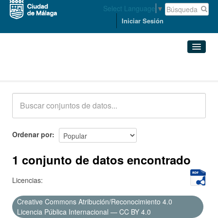
Select Language
▼
Iniciar Sesión
Conjuntos de datos
Conjuntos de datos
Organizaciones
Grupos
Ordenar por
Acerca de
1 conjunto de datos encontrado
Licencias:
Creative Commons Atribución/Reconocimiento 4.0
Licencia Pública Internacional — CC BY 4.0