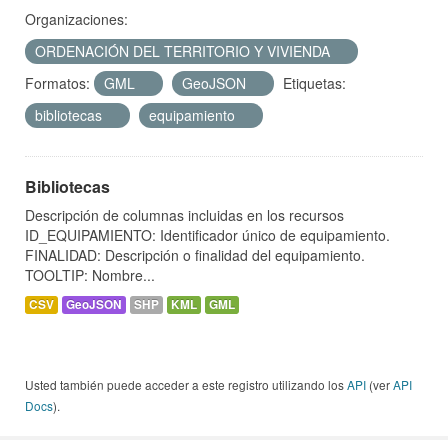
Organizaciones:
ORDENACIÓN DEL TERRITORIO Y VIVIENDA
Formatos:
GML
GeoJSON
Etiquetas:
bibliotecas
equipamiento
Bibliotecas
Descripción de columnas incluidas en los recursos
ID_EQUIPAMIENTO: Identificador único de equipamiento.
FINALIDAD: Descripción o finalidad del equipamiento.
TOOLTIP: Nombre...
CSV
GeoJSON
SHP
KML
GML
Usted también puede acceder a este registro utilizando los
API
(ver
API
Docs
).