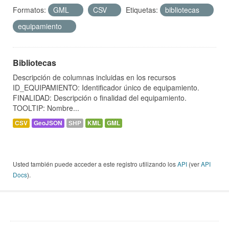
Formatos:
GML
CSV
Etiquetas:
bibliotecas
equipamiento
Bibliotecas
Descripción de columnas incluidas en los recursos
ID_EQUIPAMIENTO: Identificador único de equipamiento.
FINALIDAD: Descripción o finalidad del equipamiento.
TOOLTIP: Nombre...
CSV
GeoJSON
SHP
KML
GML
Usted también puede acceder a este registro utilizando los
API
(ver
API
Docs
).