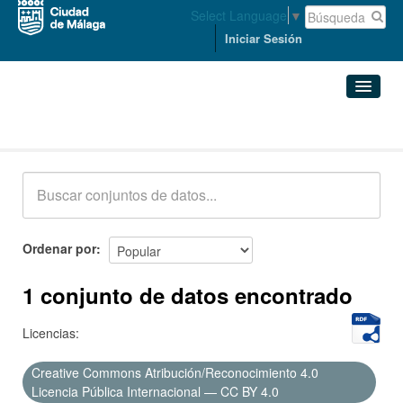
Select Language
▼
Iniciar Sesión
Conjuntos de datos
Conjuntos de datos
Organizaciones
Grupos
Ordenar por
Acerca de
1 conjunto de datos encontrado
Licencias:
Creative Commons Atribución/Reconocimiento 4.0
Licencia Pública Internacional — CC BY 4.0