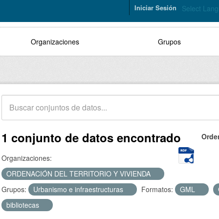
Iniciar Sesión
Select Lan
Organizaciones
Grupos
1 conjunto de datos encontrado
Orde
Organizaciones:
ORDENACIÓN DEL TERRITORIO Y VIVIENDA
Grupos:
Urbanismo e infraestructuras
Formatos:
GML
bibliotecas