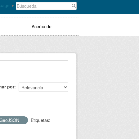
guage
▼
Acerca de
nar por
GeoJSON
Etiquetas: