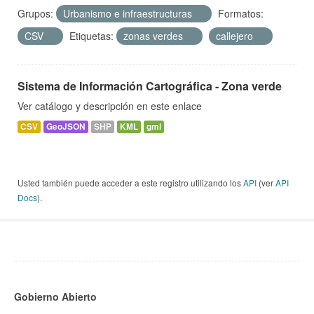
Grupos:
Urbanismo e infraestructuras
Formatos:
CSV
Etiquetas:
zonas verdes
callejero
Sistema de Información Cartográfica - Zona verde
Ver catálogo y descripción en este enlace
CSV
GeoJSON
SHP
KML
gml
Usted también puede acceder a este registro utilizando los
API
(ver
API
Docs
).
Gobierno Abierto