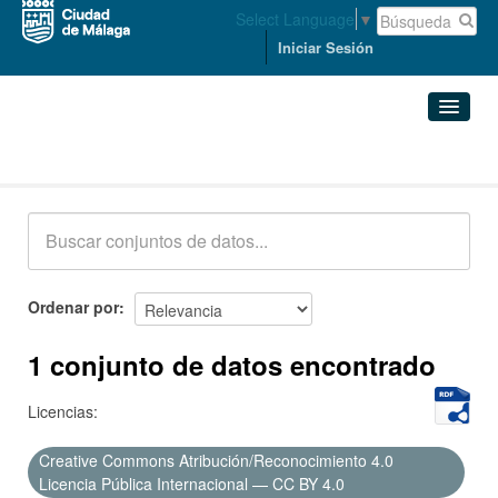
Select Language
▼
Iniciar Sesión
Conjuntos de datos
Conjuntos de datos
Organizaciones
Grupos
Ordenar por
Acerca de
1 conjunto de datos encontrado
Licencias:
Creative Commons Atribución/Reconocimiento 4.0
Licencia Pública Internacional — CC BY 4.0