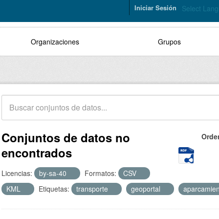
Iniciar Sesión
Select Lan
Organizaciones
Grupos
Conjuntos de datos no
Orde
encontrados
Licencias:
by-sa-40
Formatos:
CSV
KML
Etiquetas:
transporte
geoportal
aparcamie