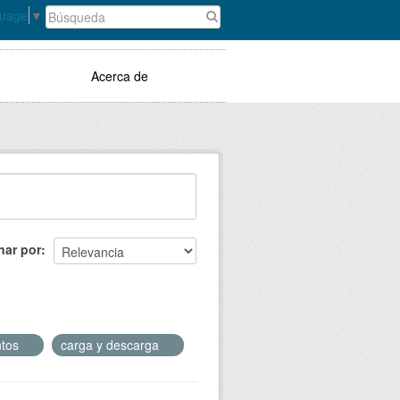
guage
▼
Acerca de
nar por
ntos
carga y descarga