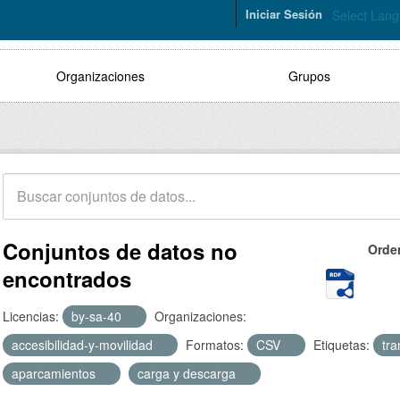
Iniciar Sesión
Select Lan
Organizaciones
Grupos
Conjuntos de datos no
Orde
encontrados
Licencias:
by-sa-40
Organizaciones:
accesibilidad-y-movilidad
Formatos:
CSV
Etiquetas:
tr
aparcamientos
carga y descarga