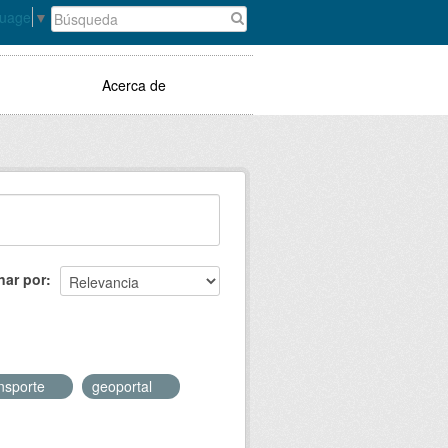
guage
▼
Acerca de
nar por
ansporte
geoportal