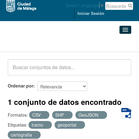
Select Language
▼
Iniciar Sesión
Conjuntos de datos
Conjuntos de datos
Organizaciones
Grupos
Ordenar por
Acerca de
1 conjunto de datos encontrado
Formatos:
CSV
SHP
GeoJSON
Etiquetas:
tramo
geoportal
cartografia