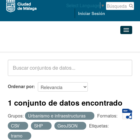
Select Language
▼
Iniciar Sesión
Conjuntos de datos
Conjuntos de datos
Organizaciones
Grupos
Ordenar por
Acerca de
1 conjunto de datos encontrado
Grupos:
Urbanismo e infraestructuras
Formatos:
CSV
SHP
GeoJSON
Etiquetas:
tramo