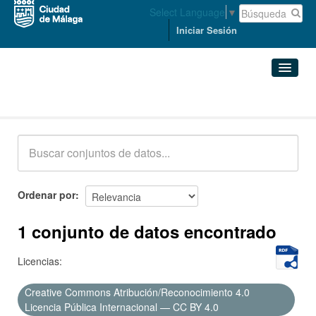
Select Language
▼
Iniciar Sesión
Conjuntos de datos
Conjuntos de datos
Organizaciones
Grupos
Ordenar por
Acerca de
1 conjunto de datos encontrado
Licencias:
Creative Commons Atribución/Reconocimiento 4.0
Licencia Pública Internacional — CC BY 4.0