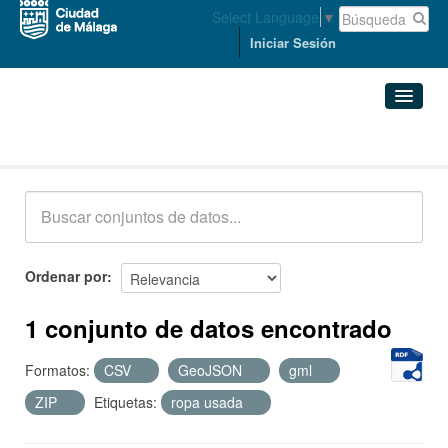
Select Language
▼
Iniciar Sesión
Conjuntos de datos
Conjuntos de datos
Organizaciones
Grupos
Ordenar por
Acerca de
1 conjunto de datos encontrado
Formatos:
CSV
GeoJSON
gml
ZIP
Etiquetas:
ropa usada