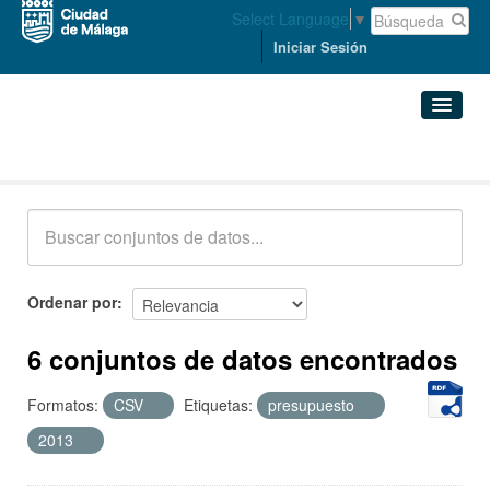
Select Language
▼
Iniciar Sesión
Conjuntos de datos
Conjuntos de datos
Organizaciones
Grupos
Ordenar por
Acerca de
6 conjuntos de datos encontrados
Formatos:
CSV
Etiquetas:
presupuesto
2013