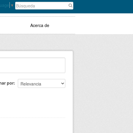
guage
▼
Acerca de
nar por