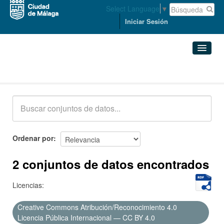
Select Language
▼
Iniciar Sesión
Conjuntos de datos
Conjuntos de datos
Organizaciones
Grupos
Ordenar por
Acerca de
2 conjuntos de datos encontrados
Licencias:
Creative Commons Atribución/Reconocimiento 4.0
Licencia Pública Internacional — CC BY 4.0