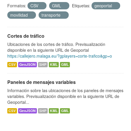
Formatos:
CSV
GML
Etiquetas:
geoportal
movilidad
transporte
Cortes de tráfico
Ubicaciones de los cortes de tráfico. Previsualización
disponible en la siguiente URL de Geoportal
https://callejero.malaga.eu/?gplayers=corte-trafico&gp=o
CSV
GeoJSON
SHP
KML
GML
Paneles de mensajes variables
Información sobre las ubicaciones de los paneles de mensajes
variables. Previsualización disponible en la siguiente URL de
Geoportal...
CSV
GeoJSON
SHP
KML
GML