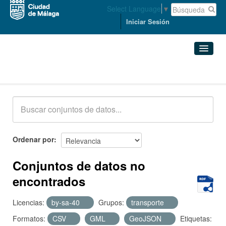
Select Language
▼
Iniciar Sesión
Conjuntos de datos
Conjuntos de datos
Organizaciones
Grupos
Ordenar por
Acerca de
Conjuntos de datos no
encontrados
Licencias:
by-sa-40
Grupos:
transporte
Formatos:
CSV
GML
GeoJSON
Etiquetas: