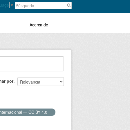
guage
▼
Acerca de
nar por
Internacional — CC BY 4.0