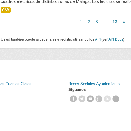
cuadros eléctricos de distintas zonas de Málaga. Las lecturas se realiz
CSV
1
2
3
...
13
»
Usted también puede acceder a este registro utilizando los
API
(ver
API Docs
).
Las Cuentas Claras
Redes Sociales Ayuntamiento
Síguenos