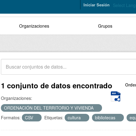
Iniciar Sesión
Select Lan
Organizaciones
Grupos
1 conjunto de datos encontrado
Orde
Organizaciones:
ORDENACIÓN DEL TERRITORIO Y VIVIENDA
Formatos:
CSV
Etiquetas:
cultura
bibliotecas
eq