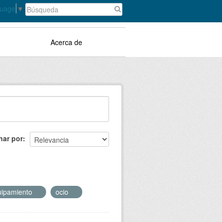
guage
▼
Acerca de
nar por
uipamiento
ocio