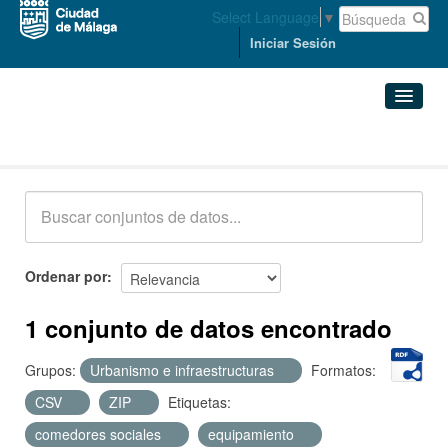
Select Language
▼
Iniciar Sesión
Conjuntos de datos
Conjuntos de datos
Organizaciones
Grupos
Ordenar por
Acerca de
1 conjunto de datos encontrado
Grupos:
Urbanismo e infraestructuras
Formatos:
CSV
ZIP
Etiquetas:
comedores sociales
equipamiento