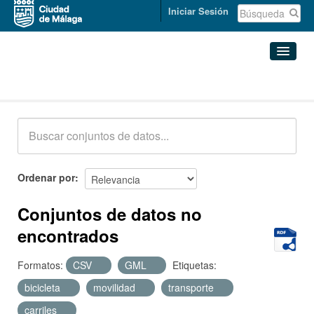
Iniciar Sesión
Conjuntos de datos
Conjuntos de datos
Organizaciones
Grupos
Ordenar por
Acerca de
Conjuntos de datos no
encontrados
Formatos:
CSV
GML
Etiquetas:
bicicleta
movilidad
transporte
carriles