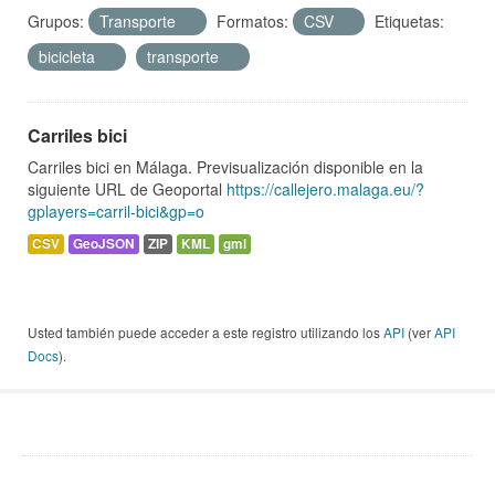
Grupos:
Transporte
Formatos:
CSV
Etiquetas:
bicicleta
transporte
Carriles bici
Carriles bici en Málaga. Previsualización disponible en la
siguiente URL de Geoportal
https://callejero.malaga.eu/?
gplayers=carril-bici&gp=o
CSV
GeoJSON
ZIP
KML
gml
Usted también puede acceder a este registro utilizando los
API
(ver
API
Docs
).