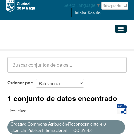
Select Language
▼
Iniciar Sesión
Conjuntos de datos
Conjuntos de datos
Organizaciones
Grupos
Ordenar por
Acerca de
1 conjunto de datos encontrado
Licencias:
Creative Commons Atribución/Reconocimiento 4.0
Licencia Pública Internacional — CC BY 4.0