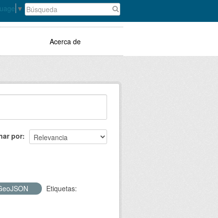
guage
▼
Acerca de
nar por
GeoJSON
Etiquetas: