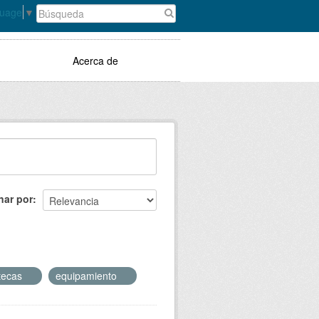
guage
▼
Acerca de
nar por
otecas
equipamiento