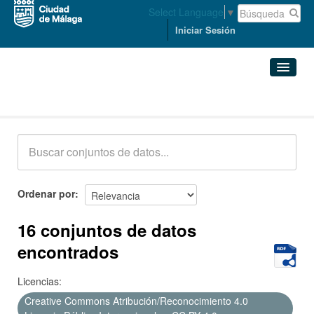
Select Language
▼
Iniciar Sesión
Conjuntos de datos
Conjuntos de datos
Organizaciones
Grupos
Ordenar por
Acerca de
16 conjuntos de datos
encontrados
Licencias:
Creative Commons Atribución/Reconocimiento 4.0