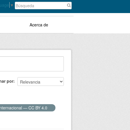
guage
▼
Acerca de
nar por
Internacional — CC BY 4.0