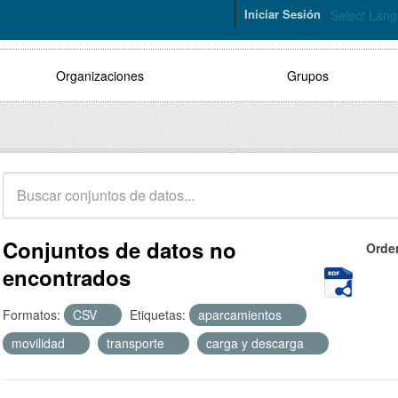
Iniciar Sesión
Select Lan
Organizaciones
Grupos
Conjuntos de datos no
Orde
encontrados
Formatos:
CSV
Etiquetas:
aparcamientos
movilidad
transporte
carga y descarga