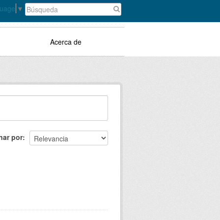
guage
▼
Acerca de
nar por