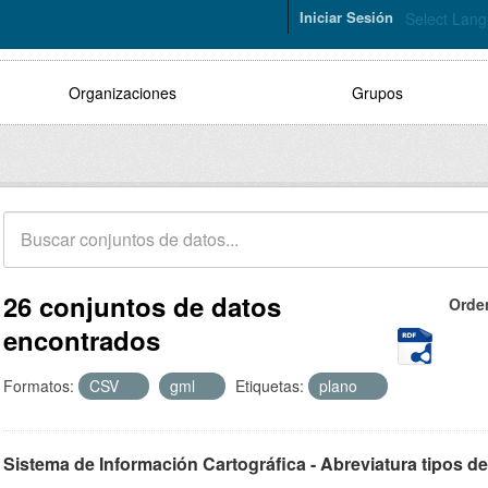
Iniciar Sesión
Select Lan
Organizaciones
Grupos
26 conjuntos de datos
Orde
encontrados
Formatos:
CSV
gml
Etiquetas:
plano
Sistema de Información Cartográfica - Abreviatura tipos de