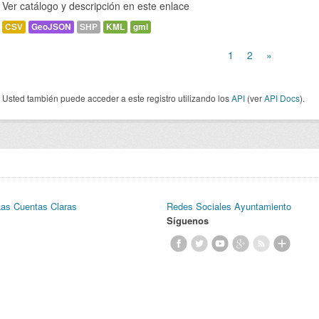
Ver catálogo y descripción en este enlace
CSV
GeoJSON
SHP
KML
gml
1
2
»
Usted también puede acceder a este registro utilizando los
API
(ver
API Docs
).
Las Cuentas Claras
Redes Sociales Ayuntamiento
Síguenos