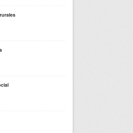
rurales
s
cial