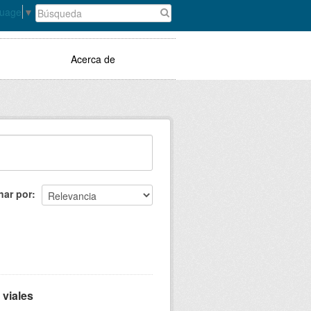
guage
▼
Acerca de
nar por
 viales