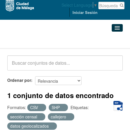
Select Language
▼
Iniciar Sesión
Conjuntos de datos
Conjuntos de datos
Organizaciones
Grupos
Ordenar por
Acerca de
1 conjunto de datos encontrado
Formatos:
CSV
SHP
Etiquetas:
sección censal
callejero
datos geolocalizados