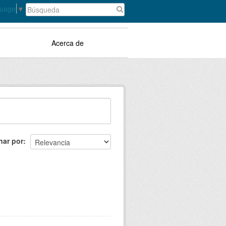
guage
▼
Acerca de
nar por