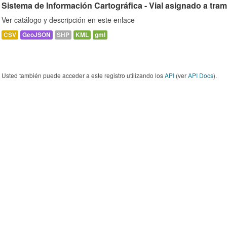
Sistema de Información Cartográfica - Vial asignado a tra
Ver catálogo y descripción en este enlace
CSV
GeoJSON
SHP
KML
gml
Usted también puede acceder a este registro utilizando los
API
(ver
API Docs
).