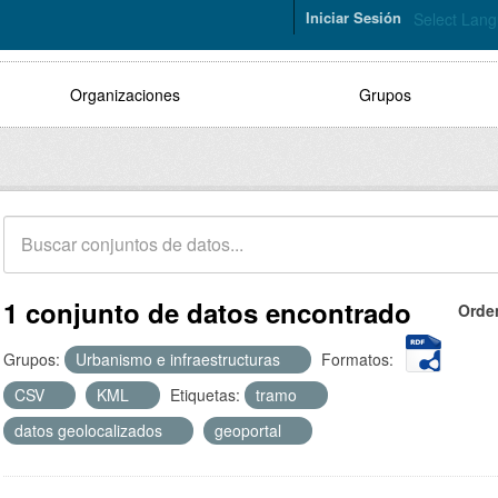
Iniciar Sesión
Select Lan
Organizaciones
Grupos
1 conjunto de datos encontrado
Orde
Grupos:
Urbanismo e infraestructuras
Formatos:
CSV
KML
Etiquetas:
tramo
datos geolocalizados
geoportal