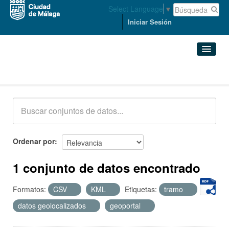
Select Language
▼
Iniciar Sesión
Conjuntos de datos
Conjuntos de datos
Organizaciones
Grupos
Ordenar por
Acerca de
1 conjunto de datos encontrado
Formatos:
CSV
KML
Etiquetas:
tramo
datos geolocalizados
geoportal