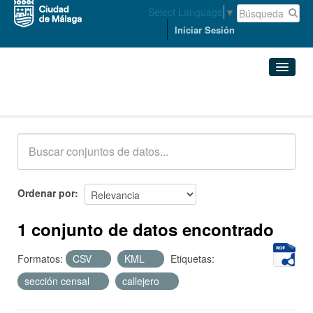
Select Language
▼
Iniciar Sesión
Conjuntos de datos
Conjuntos de datos
Organizaciones
Grupos
Ordenar por
Acerca de
1 conjunto de datos encontrado
Formatos:
CSV
KML
Etiquetas:
sección censal
callejero