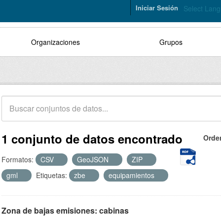
Iniciar Sesión
Select Lan
Organizaciones
Grupos
1 conjunto de datos encontrado
Orde
Formatos:
CSV
GeoJSON
ZIP
gml
Etiquetas:
zbe
equipamientos
Zona de bajas emisiones: cabinas