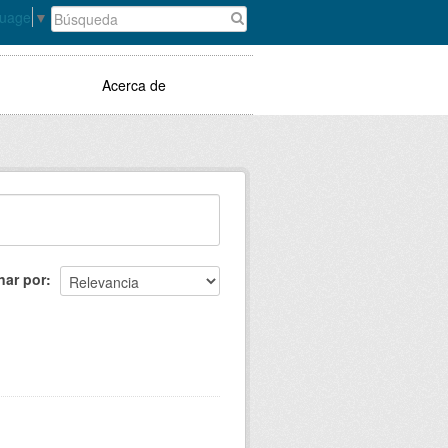
guage
▼
Acerca de
nar por