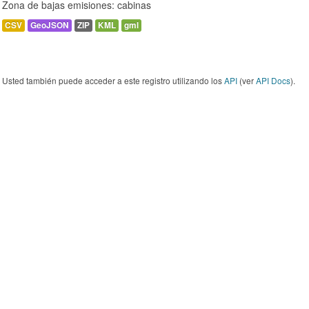
Zona de bajas emisiones: cabinas
CSV
GeoJSON
ZIP
KML
gml
Usted también puede acceder a este registro utilizando los
API
(ver
API Docs
).