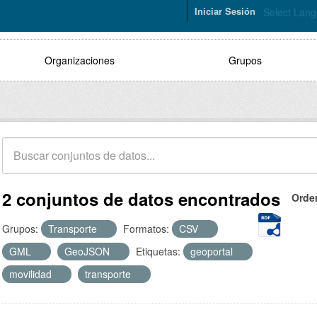
Iniciar Sesión
Select Lan
Organizaciones
Grupos
2 conjuntos de datos encontrados
Orde
Grupos:
Transporte
Formatos:
CSV
GML
GeoJSON
Etiquetas:
geoportal
movilidad
transporte