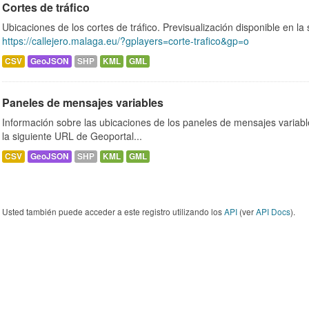
Cortes de tráfico
Ubicaciones de los cortes de tráfico. Previsualización disponible en l
https://callejero.malaga.eu/?gplayers=corte-trafico&gp=o
CSV
GeoJSON
SHP
KML
GML
Paneles de mensajes variables
Información sobre las ubicaciones de los paneles de mensajes variable
la siguiente URL de Geoportal...
CSV
GeoJSON
SHP
KML
GML
Usted también puede acceder a este registro utilizando los
API
(ver
API Docs
).