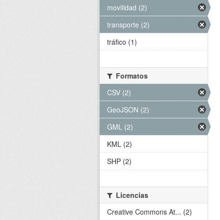
movilidad (2)
transporte (2)
tráfico (1)
Formatos
CSV (2)
GeoJSON (2)
GML (2)
KML (2)
SHP (2)
Licencias
Creative Commons At... (2)