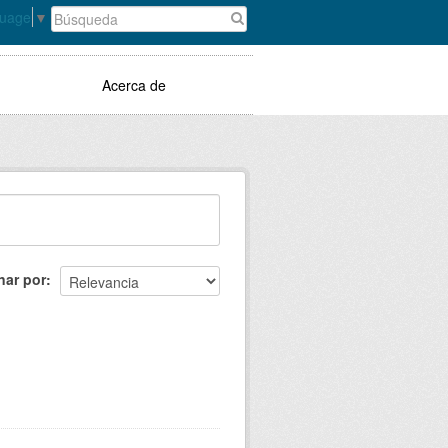
guage
▼
Acerca de
nar por