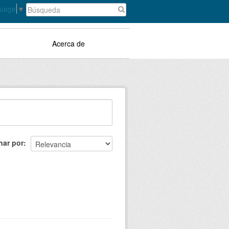
guage
▼
Acerca de
nar por