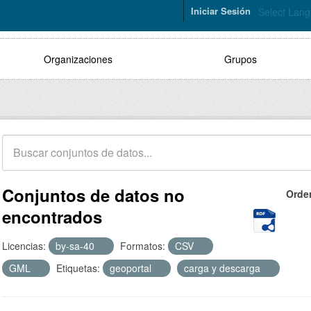
Iniciar Sesión
Select Lan
Organizaciones
Grupos
Conjuntos de datos no
Orde
encontrados
Licencias:
by-sa-40
Formatos:
CSV
GML
Etiquetas:
geoportal
carga y descarga