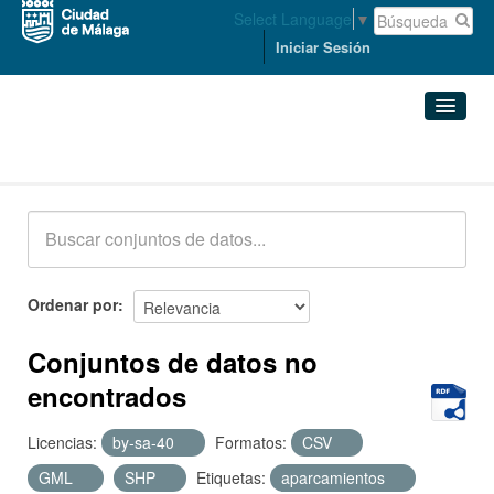
Select Language
▼
Iniciar Sesión
Conjuntos de datos
Conjuntos de datos
Organizaciones
Grupos
Ordenar por
Acerca de
Conjuntos de datos no
encontrados
Licencias:
by-sa-40
Formatos:
CSV
GML
SHP
Etiquetas:
aparcamientos