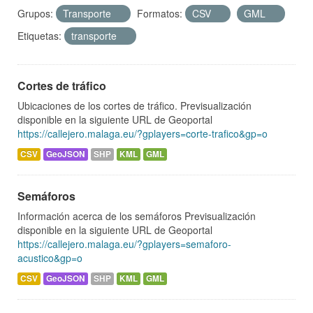
Grupos:
Transporte
Formatos:
CSV
GML
Etiquetas:
transporte
Cortes de tráfico
Ubicaciones de los cortes de tráfico. Previsualización
disponible en la siguiente URL de Geoportal
https://callejero.malaga.eu/?gplayers=corte-trafico&gp=o
CSV
GeoJSON
SHP
KML
GML
Semáforos
Información acerca de los semáforos Previsualización
disponible en la siguiente URL de Geoportal
https://callejero.malaga.eu/?gplayers=semaforo-
acustico&gp=o
CSV
GeoJSON
SHP
KML
GML