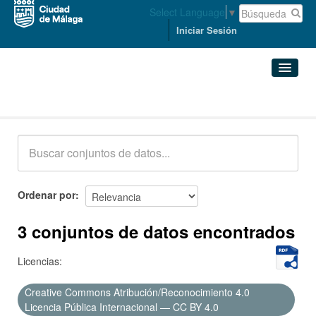
Select Language
▼
Iniciar Sesión
Conjuntos de datos
Conjuntos de datos
Organizaciones
Grupos
Ordenar por
Acerca de
3 conjuntos de datos encontrados
Licencias:
Creative Commons Atribución/Reconocimiento 4.0
Licencia Pública Internacional — CC BY 4.0