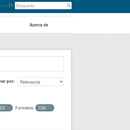
guage
▼
Acerca de
nar por
LES
Formatos:
CSV