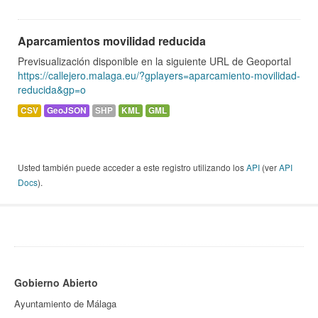
Aparcamientos movilidad reducida
Previsualización disponible en la siguiente URL de Geoportal
https://callejero.malaga.eu/?gplayers=aparcamiento-movilidad-
reducida&gp=o
CSV
GeoJSON
SHP
KML
GML
Usted también puede acceder a este registro utilizando los
API
(ver
API
Docs
).
Gobierno Abierto
Ayuntamiento de Málaga