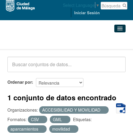
Select Language
▼
Iniciar Sesión
Conjuntos de datos
Conjuntos de datos
Organizaciones
Grupos
Ordenar por
Acerca de
1 conjunto de datos encontrado
Organizaciones:
ACCESIBILIDAD Y MOVILIDAD
Formatos:
CSV
GML
Etiquetas:
aparcamientos
movilidad