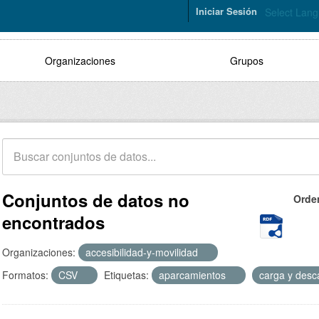
Iniciar Sesión
Select Lan
Organizaciones
Grupos
Conjuntos de datos no
Orde
encontrados
Organizaciones:
accesibilidad-y-movilidad
Formatos:
CSV
Etiquetas:
aparcamientos
carga y des