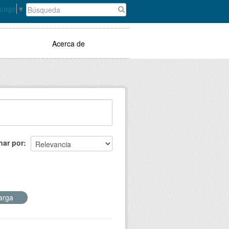
guage
▼
Acerca de
nar por
carga