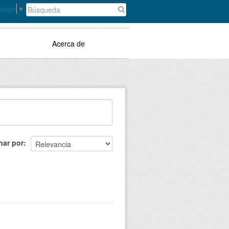
guage
▼
Acerca de
nar por