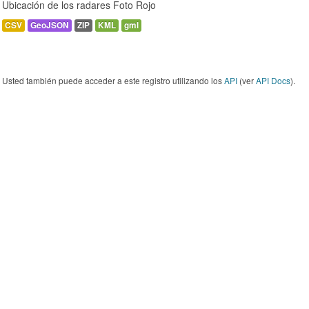
Ubicación de los radares Foto Rojo
CSV
GeoJSON
ZIP
KML
gml
Usted también puede acceder a este registro utilizando los
API
(ver
API Docs
).