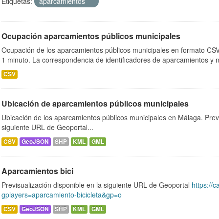
Etiquetas:
aparcamientos
Ocupación aparcamientos públicos municipales
Ocupación de los aparcamientos públicos municipales en formato CSV.
1 minuto. La correspondencia de identificadores de aparcamientos y 
CSV
Ubicación de aparcamientos públicos municipales
Ubicación de los aparcamientos públicos municipales en Málaga. Previ
siguiente URL de Geoportal...
CSV
GeoJSON
SHP
KML
GML
Aparcamientos bici
Previsualización disponible en la siguiente URL de Geoportal
https://c
gplayers=aparcamiento-bicicleta&gp=o
CSV
GeoJSON
SHP
KML
GML