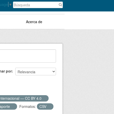
guage
▼
Acerca de
nar por
Internacional — CC BY 4.0
sporte
Formatos:
CSV