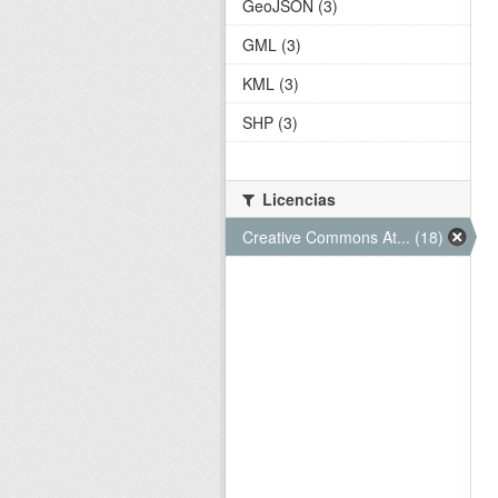
GeoJSON (3)
GML (3)
KML (3)
SHP (3)
Licencias
Creative Commons At... (18)