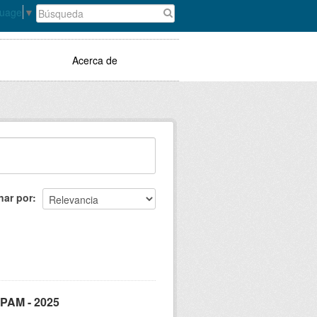
guage
▼
Acerca de
nar por
SPAM - 2025