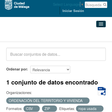
Select Language
▼
Iniciar Sesión
Conjuntos de datos
Conjuntos de datos
Organizaciones
Grupos
Ordenar por
Acerca de
1 conjunto de datos encontrado
Organizaciones:
ORDENACIÓN DEL TERRITORIO Y VIVIENDA
Formatos:
CSV
ZIP
Etiquetas:
ropa usada