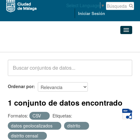
Select Language
▼
Iniciar Sesión
Conjuntos de datos
Conjuntos de datos
Organizaciones
Grupos
Ordenar por
Acerca de
1 conjunto de datos encontrado
Formatos:
CSV
Etiquetas:
datos geolocalizados
distrito
distrito censal