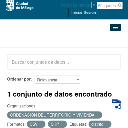
Select Language
▼
Iniciar Sesión
Conjuntos de datos
Conjuntos de datos
Organizaciones
Grupos
Ordenar por
Acerca de
1 conjunto de datos encontrado
Organizaciones:
ORDENACIÓN DEL TERRITORIO Y VIVIENDA
Formatos:
CSV
SHP
Etiquetas:
distrito