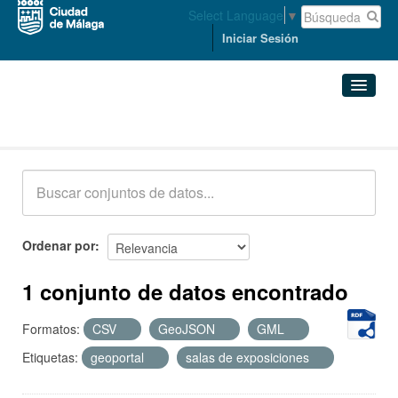
Select Language
▼
Iniciar Sesión
Conjuntos de datos
Conjuntos de datos
Organizaciones
Grupos
Ordenar por
Acerca de
1 conjunto de datos encontrado
Formatos:
CSV
GeoJSON
GML
Etiquetas:
geoportal
salas de exposiciones